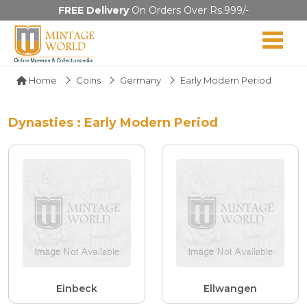
FREE Delivery
On Orders Over Rs.999/-
Home
Coins
Germany
Early Modern Period
Dynasties : Early Modern Period
Einbeck
Ellwangen